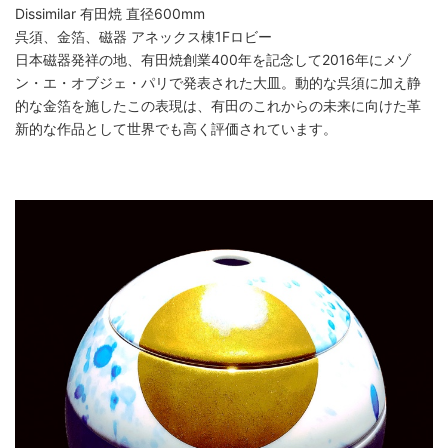
Dissimilar 有田焼 直径600mm
呉須、金箔、磁器 アネックス棟1Fロビー
日本磁器発祥の地、有田焼創業400年を記念して2016年にメゾ
ン・エ・オブジェ・パリで発表された大皿。動的な呉須に加え静
的な金箔を施したこの表現は、有田のこれからの未来に向けた革
新的な作品として世界でも高く評価されています。