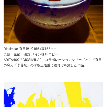
Dissimilar 有田焼 径155x高155mm
呉須、金箔、磁器 メイン棟1Fロビー
ARITA400「DISSIMILAR」コラボレーションシリーズとして有田
の窯元「李荘窯」の球型三段重に絵付けを施した作品。